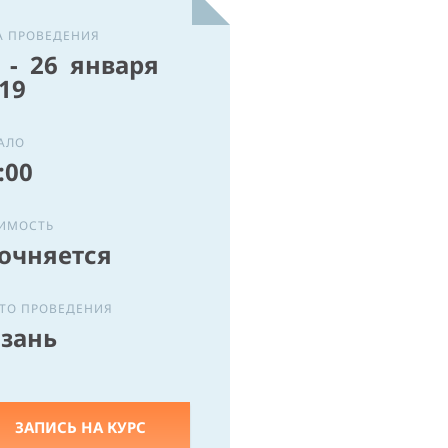
на
обработку персональных данных
А ПРОВЕДЕНИЯ
ОТПРАВИТЬ
 - 26 января
19
АЛО
:00
ИМОСТЬ
очняется
ТО ПРОВЕДЕНИЯ
зань
ЗАПИСЬ НА КУРС