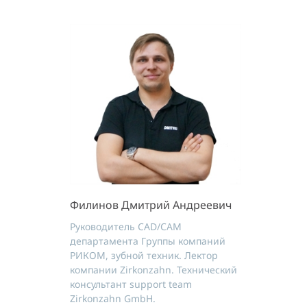
Филинов Дмитрий Андреевич
Руководитель CAD/CAM
департамента Группы компаний
РИКОМ, зубной техник. Лектор
компании Zirkonzahn. Технический
консультант support team
Zirkonzahn GmbH.