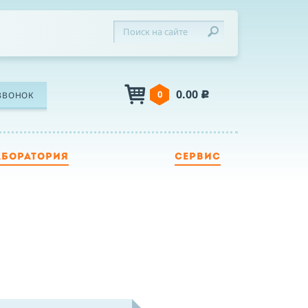
0.00
0
ЗВОНОК
c
АБОРАТОРИЯ
СЕРВИС
ЛЕФОН
Я
Я принимаю условия публичной оферты,
подтверждаю ознакомление с
политикой
конфиденциальности
и даю согласие