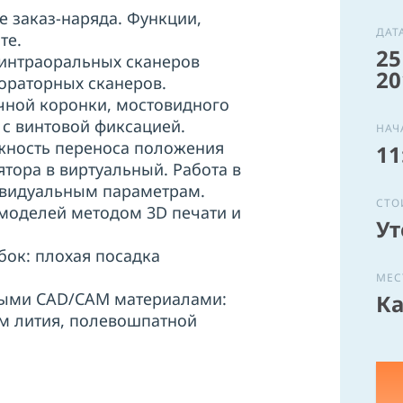
 заказ-наряда. Функции,
ДАТ
те.
25
интраоральных сканеров
20
бораторных сканеров.
чной коронки, мостовидного
 с винтовой фиксацией.
НАЧ
жность переноса положения
11
ятора в виртуальный. Работа в
ивидуальным параметрам.
СТО
моделей методом 3D печати и
Ут
бок: плохая посадка
МЕС
ными CAD/CAM материалами:
Ка
м лития, полевошпатной