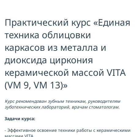
Я принимаю условия публичной
оферты, подтверждаю
ознакомление с
политикой
Практический курс «Единая
конфиденциальности
и даю согласие
на
обработку персональных данных
техника облицовки
ОТПРАВИТЬ
каркасов из металла и
диоксида циркония
керамической массой VITA
(VM 9, VM 13)»
Курс рекомендован зубным техникам, руководителям
зуботехнических лабораторий, врачам стоматологам.
Задачи курса:
- Эффективное освоение техники работы с керамическими
массами VITA.