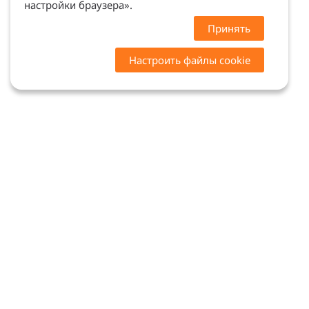
настройки браузера».
Принять
Настроить файлы cookie
Цены на сайте носят ознакомительный характер.
Точную стоимость и наличие уточняйте у
менеджеров. Сайт не является офертой (ст. 437 ГК
РФ)
Мы в соцсетях: