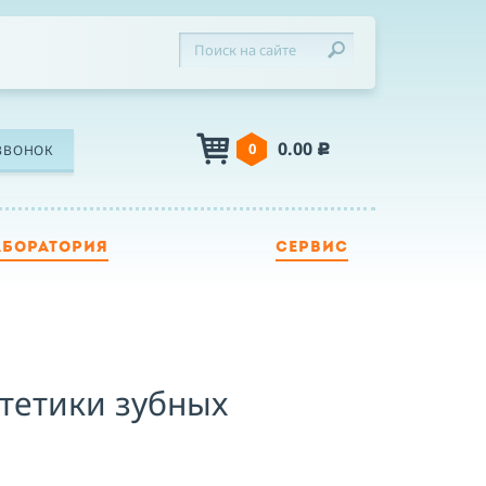
0.00
0
ЗВОНОК
c
АБОРАТОРИЯ
СЕРВИС
ЛЕФОН
Я
тетики зубных
Я принимаю условия публичной оферты,
подтверждаю ознакомление с
политикой
конфиденциальности
и даю согласие