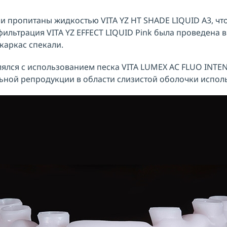
и пропитаны жидкостью VITA YZ HT SHADE LIQUID A3, чт
ильтрация VITA YZ EFFECT LIQUID Pink была проведена в
каркас спекали.
ялся с использованием песка VITA LUMEX AC FLUO INTEN
ьной репродукции в области слизистой оболочки испол