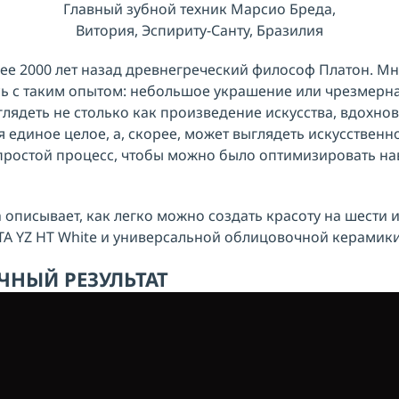
Главный зубной техник Марсио Бреда,
Витория, Эспириту-Санту, Бразилия
олее 2000 лет назад древнегреческий философ Платон. М
сь с таким опытом: небольшое украшение или чрезмерн
глядеть не столько как произведение искусства, вдохно
 единое целое, а, скорее, может выглядеть искусственн
ростой процесс, чтобы можно было оптимизировать навы
 описывает, как легко можно создать красоту на шести
TA YZ HT White и универсальной облицовочной керамик
ЧНЫЙ РЕЗУЛЬТАТ