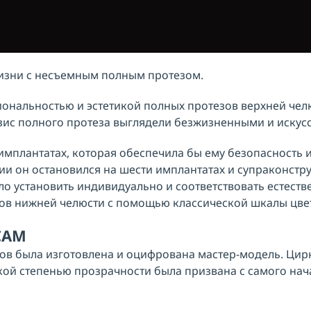
жизни с несъемным полным протезом.
иональностью и эстетикой полных протезов верхней чел
зис полного протеза выглядели безжизненными и искус
мплантатах, которая обеспечила бы ему безопасность и 
ии он остановился на шести имплантатах и супраконстр
о установить индивидуально и соответствовать естеств
ов нижней челюсти с помощью классической шкалы цвет
CAM
ов была изготовлена и оцифрована мастер-модель. Цир
окой степенью прозрачности была призвана с самого на