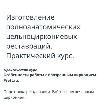
Я принимаю условия публичной
оферты, подтверждаю
ознакомление с
политикой
Изготовление
конфиденциальности
и даю согласие
на
обработку персональных данных
полноанатомических
ОТПРАВИТЬ
цельноциркониевых
реставраций.
Практический курс.
Практический курс.
Особенности работы с прозрачным цирконием
Prettau.
Подготовка реставрации. Работа с неспеченным
цирконием.