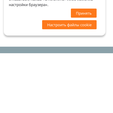
настройки браузера».
Принять
Настроить файлы cookie
Цены на сайте носят ознакомительный характер.
Точную стоимость и наличие уточняйте у
менеджеров. Сайт не является офертой (ст. 437 ГК
РФ)
Мы в соцсетях: