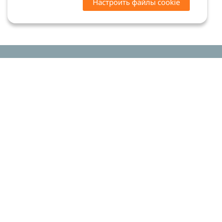
Настроить файлы cookie
Цены на сайте носят ознакомительный характер.
Точную стоимость и наличие уточняйте у
менеджеров. Сайт не является офертой (ст. 437 ГК
РФ)
Мы в соцсетях:
© 2015-2026 «Риком-дент»
Политика конфиденциальности