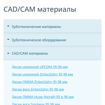
CAD/CAM материалы
Я принимаю условия публичной
оферты, подтверждаю
ознакомление с
политикой
конфиденциальности
и даю согласие
на
обработку персональных данных
Зуботехнические материалы
ОТПРАВИТЬ
Зуботехническое оборудование
CAD/CAM материалы
Диски цирконий UPCERA 95,98 мм
Диски цирконий ZirkonZahn 95,98 мм
Диски ПММА ZirkonZahn 95,98 мм
Диски воск ZirkonZahn 95,98 мм
Диски ПММА Huge (Китай) 95 и 98 мм
Диски воск Smolwax 95,98 мм