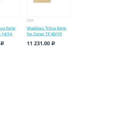
VITA
lux forte
Vitablocs Trilux forte
 -14/14
for Cerec TF 40/19
11 231.00
c
c