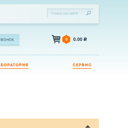
0.00
0
ЗВОНОК
c
АБОРАТОРИЯ
СЕРВИС
ЛЕФОН
Я
Я принимаю условия публичной оферты,
подтверждаю ознакомление с
политикой
конфиденциальности
и даю согласие