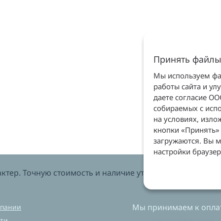
Принять файлы
Мы используем фай
работы сайта и ул
даете согласие О
собираемых с испо
на условиях, изл
кнопки «Принять» 
загружаются. Вы м
настройки браузер
тер. Точную стоимость и наличие уточняйте у менеджеров
Мы принимаем к оплат
мпании
ти