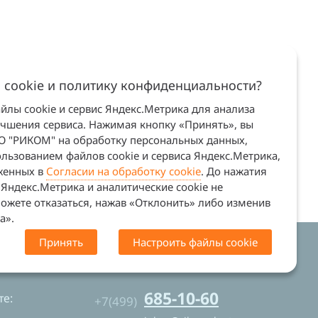
 cookie и политику конфиденциальности?
лы cookie и сервис Яндекс.Метрика для анализа
учшения сервиса. Нажимая кнопку «Принять», вы
ОО "РИКОМ" на обработку персональных данных,
льзованием файлов cookie и сервиса Яндекс.Метрика,
оженных в
Согласии на обработку cookie
. До нажатия
Яндекс.Метрика и аналитические cookie не
ожете отказаться, нажав «Отклонить» либо изменив
а».
Принять
Настроить файлы cookie
. Сайт не является офертой (ст. 437 ГК
685-10-60
е:
+7(499)