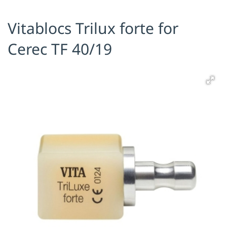
Я принимаю условия публичной
Vitablocs Trilux forte for
оферты, подтверждаю
ознакомление с
политикой
конфиденциальности
и даю согласие
Cerec TF 40/19
на
обработку персональных данных
ОТПРАВИТЬ