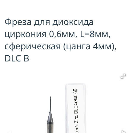
Я принимаю условия публичной
оферты, подтверждаю
ознакомление с
политикой
Фреза для диоксида
конфиденциальности
и даю согласие
на
обработку персональных данных
циркония 0,6мм, L=8мм,
ОТПРАВИТЬ
сферическая (цанга 4мм),
DLC B