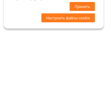
Принять
Настроить файлы cookie
Цены на сайте носят ознакомительный характер.
Точную стоимость и наличие уточняйте у
менеджеров. Сайт не является офертой (ст. 437 ГК
РФ)
Мы в соцсетях: