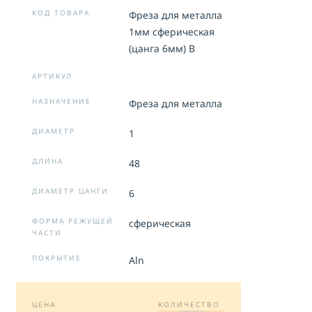
на
обработку персональных данных
КОД ТОВАРА
Фреза для металла
1мм сферическая
ОТПРАВИТЬ
(цанга 6мм) B
АРТИКУЛ
НАЗНАЧЕНИЕ
Фреза для металла
ДИАМЕТР
1
ДЛИНА
48
ДИАМЕТР ЦАНГИ
6
ФОРМА РЕЖУЩЕЙ
сферическая
ЧАСТИ
ПОКРЫТИЕ
Aln
ЦЕНА
КОЛИЧЕСТВО