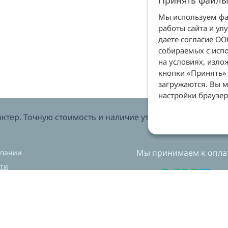
Принять файлы
Мы используем фай
работы сайта и ул
даете согласие О
собираемых с испо
на условиях, изл
кнопки «Принять» 
загружаются. Вы м
настройки браузер
тер. Точную стоимость и наличие уточняйте у менеджеров
Мы принимаем к оплат
мпании
ти
вка и оплата
нет магазин
ехническая лаборатория
ный центр