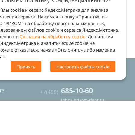
 cookie и политику конфиденциальности?
лы cookie и сервис Яндекс.Метрика для анализа
учшения сервиса. Нажимая кнопку «Принять», вы
ОО "РИКОМ" на обработку персональных данных,
льзованием файлов cookie и сервиса Яндекс.Метрика,
оженных в
Согласии на обработку cookie
. До нажатия
Яндекс.Метрика и аналитические cookie не
ожете отказаться, нажав «Отклонить» либо изменив
а».
Принять
Настроить файлы cookie
. Сайт не является офертой (ст. 437 ГК
685-10-60
е:
+7(499)
inbox@rikom-dent.ru
Контакты