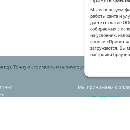
Принять файлы
Мы используем фай
работы сайта и ул
даете согласие О
собираемых с испо
на условиях, изл
кнопки «Принять» 
загружаются. Вы м
настройки браузер
тер. Точную стоимость и наличие уточняйте у менеджеров
Мы принимаем к оплат
мпании
ти
вка и оплата
нет магазин
ехническая лаборатория
ный центр