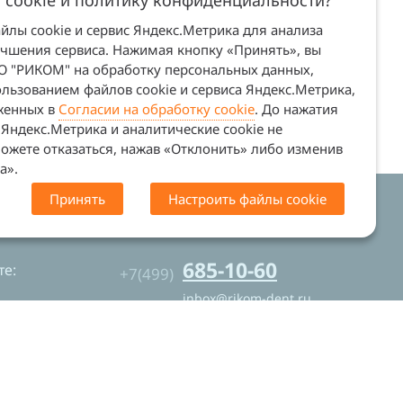
 cookie и политику конфиденциальности?
лы cookie и сервис Яндекс.Метрика для анализа
учшения сервиса. Нажимая кнопку «Принять», вы
ОО "РИКОМ" на обработку персональных данных,
льзованием файлов cookie и сервиса Яндекс.Метрика,
оженных в
Согласии на обработку cookie
. До нажатия
Яндекс.Метрика и аналитические cookie не
ожете отказаться, нажав «Отклонить» либо изменив
а».
Принять
Настроить файлы cookie
. Сайт не является офертой (ст. 437 ГК
685-10-60
е:
+7(499)
inbox@rikom-dent.ru
Контакты