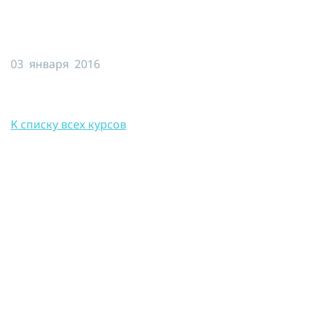
Я принимаю условия публичной
оферты, подтверждаю
ознакомление с
политикой
конфиденциальности
и даю согласие
03 января 2016
на
обработку персональных данных
ОТПРАВИТЬ
К списку всех курсов