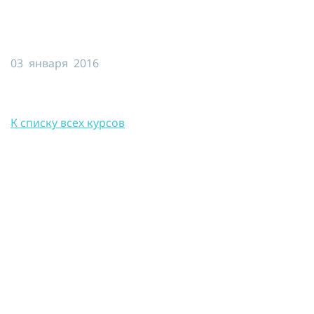
Я принимаю условия публичной
оферты, подтверждаю
ознакомление с
политикой
конфиденциальности
и даю согласие
03 января 2016
на
обработку персональных данных
ОТПРАВИТЬ
К списку всех курсов