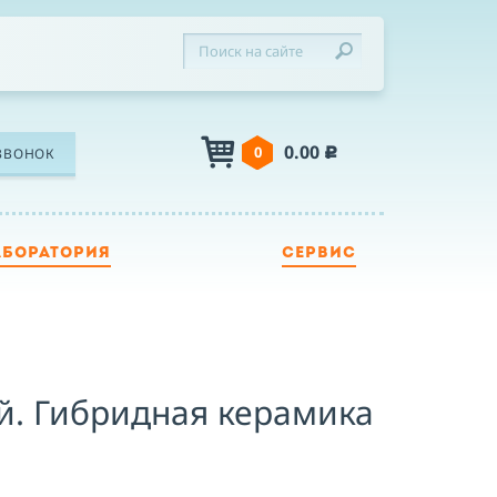
0.00
0
ЗВОНОК
c
АБОРАТОРИЯ
СЕРВИС
ЛЕФОН
Я
й. Гибридная керамика
Я принимаю условия публичной оферты,
подтверждаю ознакомление с
политикой
конфиденциальности
и даю согласие