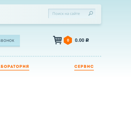
0.00
0
ЗВОНОК
c
АБОРАТОРИЯ
СЕРВИС
ЛЕФОН
Я
Я принимаю условия публичной оферты,
подтверждаю ознакомление с
политикой
конфиденциальности
и даю согласие