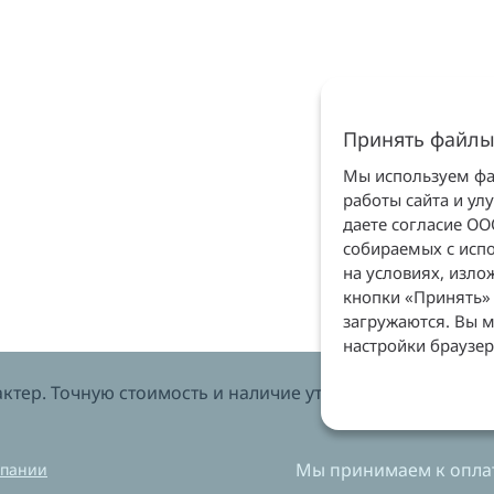
Принять файлы
Мы используем фай
работы сайта и ул
даете согласие О
собираемых с испо
на условиях, изл
кнопки «Принять» 
загружаются. Вы м
настройки браузер
тер. Точную стоимость и наличие уточняйте у менеджеров
Мы принимаем к оплат
мпании