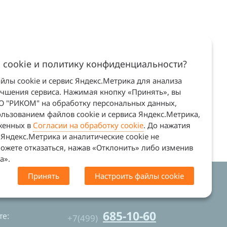
 cookie и политику конфиденциальности?
лы cookie и сервис Яндекс.Метрика для анализа
учшения сервиса. Нажимая кнопку «Принять», вы
ОО "РИКОМ" на обработку персональных данных,
льзованием файлов cookie и сервиса Яндекс.Метрика,
оженных в
Согласии на обработку cookie
. До нажатия
Яндекс.Метрика и аналитические cookie не
ожете отказаться, нажав «Отклонить» либо изменив
а».
Принять
Настроить файлы cookie
. Сайт не является офертой (ст. 437 ГК
685-10-60
е:
+7(499)