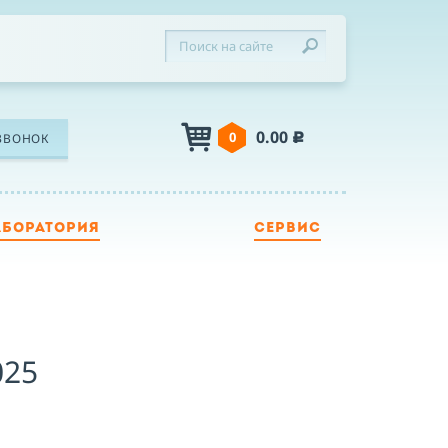
0.00
0
ЗВОНОК
c
АБОРАТОРИЯ
СЕРВИС
ЛЕФОН
Я
025
Я принимаю условия публичной оферты,
подтверждаю ознакомление с
политикой
конфиденциальности
и даю согласие