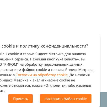
 cookie и политику конфиденциальности?
лы cookie и сервис Яндекс.Метрика для анализа
учшения сервиса. Нажимая кнопку «Принять», вы
ОО "РИКОМ" на обработку персональных данных,
льзованием файлов cookie и сервиса Яндекс.Метрика,
оженных в
Согласии на обработку cookie
. До нажатия
Яндекс.Метрика и аналитические cookie не
ожете отказаться, нажав «Отклонить» либо изменив
а».
Принять
Настроить файлы cookie
. Сайт не является офертой (ст. 437 ГК