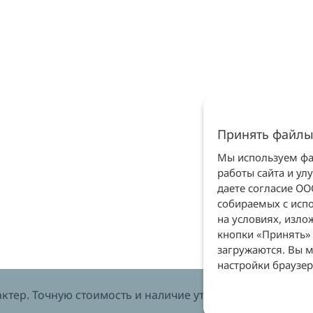
Принять файлы
Мы используем фай
работы сайта и ул
даете согласие О
собираемых с испо
на условиях, изл
кнопки «Принять» 
загружаются. Вы м
настройки браузер
тер. Точную стоимость и наличие уточняйте у менеджеров