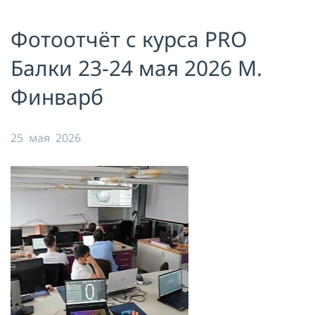
Я принимаю условия публичной
Фотоотчёт с курса PRO
оферты, подтверждаю
ознакомление с
политикой
конфиденциальности
и даю согласие
Балки 23-24 мая 2026 М.
на
обработку персональных данных
Финварб
ОТПРАВИТЬ
25 мая 2026