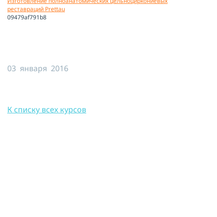
Изготовление полноанатомических цельноциркониевых
реставраций Prettau
Я принимаю условия публичной
09479af791b8
оферты, подтверждаю
ознакомление с
политикой
конфиденциальности
и даю согласие
на
обработку персональных данных
03 января 2016
ОТПРАВИТЬ
К списку всех курсов