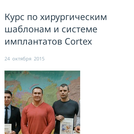
Я принимаю условия публичной
Курс по хирургическим
оферты, подтверждаю
ознакомление с
политикой
конфиденциальности
и даю согласие
шаблонам и системе
на
обработку персональных данных
имплантатов Cortex
ОТПРАВИТЬ
24 октября 2015