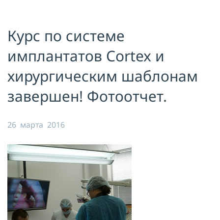
Я принимаю условия публичной
оферты, подтверждаю
ознакомление с
политикой
Курс по системе
конфиденциальности
и даю согласие
на
обработку персональных данных
имплантатов Cortex и
ОТПРАВИТЬ
хирургическим шаблонам
завершен! Фотоотчет.
26 марта 2016