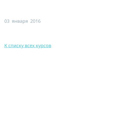
Я принимаю условия публичной
оферты, подтверждаю
ознакомление с
политикой
03 января 2016
конфиденциальности
и даю согласие
на
обработку персональных данных
ОТПРАВИТЬ
К списку всех курсов