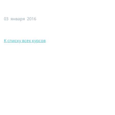
Я принимаю условия публичной
оферты, подтверждаю
ознакомление с
политикой
03 января 2016
конфиденциальности
и даю согласие
на
обработку персональных данных
ОТПРАВИТЬ
К списку всех курсов