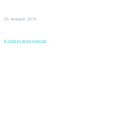
Я принимаю условия публичной
оферты, подтверждаю
ознакомление с
политикой
03 января 2016
конфиденциальности
и даю согласие
на
обработку персональных данных
ОТПРАВИТЬ
К списку всех курсов