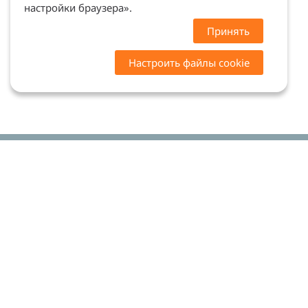
настройки браузера».
Принять
Настроить файлы cookie
Цены на сайте носят ознакомительный характер.
Точную стоимость и наличие уточняйте у
менеджеров. Сайт не является офертой (ст. 437 ГК
РФ)
Мы в соцсетях: