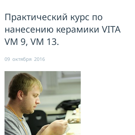
Я принимаю условия публичной
Практический курс по
оферты, подтверждаю
ознакомление с
политикой
конфиденциальности
и даю согласие
нанесению керамики VITA
на
обработку персональных данных
VM 9, VM 13.
ОТПРАВИТЬ
09 октября 2016