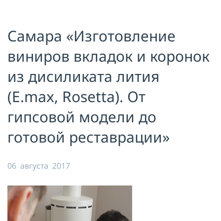
Я принимаю условия публичной
оферты, подтверждаю
ознакомление с
политикой
Самара «Изготовление
конфиденциальности
и даю согласие
на
обработку персональных данных
виниров вкладок и коронок
ОТПРАВИТЬ
из дисиликата лития
(E.max, Rosetta). От
гипсовой модели до
готовой реставрации»
06 августа 2017