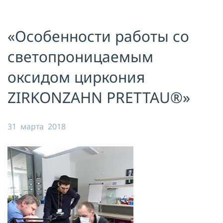
Я принимаю условия публичной
оферты, подтверждаю
ознакомление с
политикой
«Особенности работы со
конфиденциальности
и даю согласие
на
обработку персональных данных
светопроницаемым
ОТПРАВИТЬ
оксидом циркония
ZIRKONZAHN PRETTAU®»
31 марта 2018