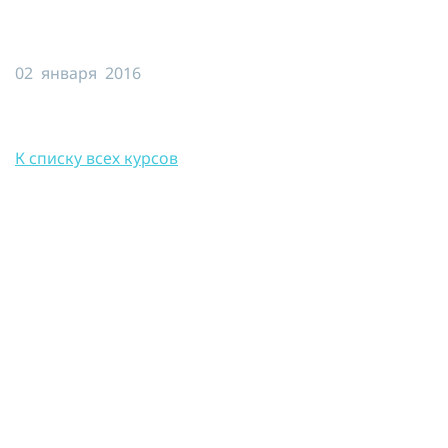
Я принимаю условия публичной
оферты, подтверждаю
ознакомление с
политикой
02 января 2016
конфиденциальности
и даю согласие
на
обработку персональных данных
ОТПРАВИТЬ
К списку всех курсов