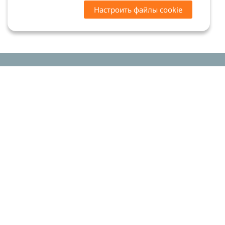
Настроить файлы cookie
Цены на сайте носят ознакомительный характер.
Точную стоимость и наличие уточняйте у
менеджеров. Сайт не является офертой (ст. 437 ГК
РФ)
Мы в соцсетях:
© 2015-2026 «Риком-дент»