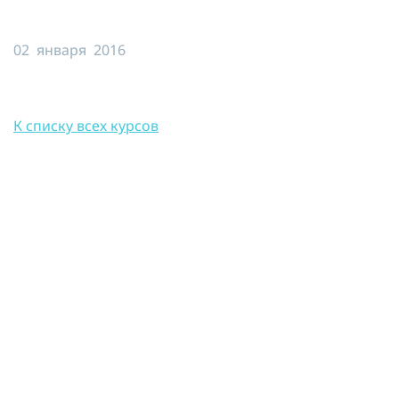
Я принимаю условия публичной
оферты, подтверждаю
02 января 2016
ознакомление с
политикой
конфиденциальности
и даю согласие
на
обработку персональных данных
К списку всех курсов
ОТПРАВИТЬ