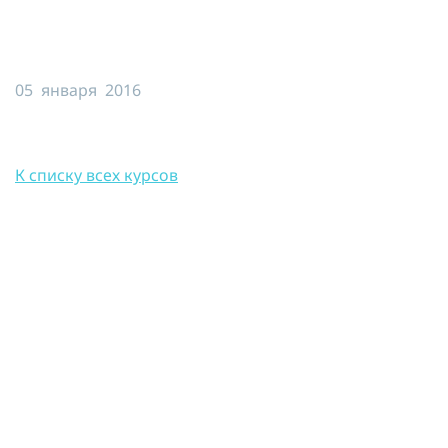
Я принимаю условия публичной
оферты, подтверждаю
ознакомление с
политикой
конфиденциальности
и даю согласие
05 января 2016
на
обработку персональных данных
ОТПРАВИТЬ
К списку всех курсов