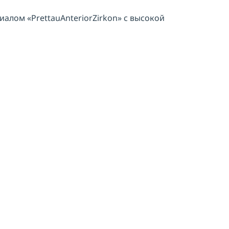
на
обработку персональных данных
лом «PrettauAnteriorZirkon» с высокой
ОТПРАВИТЬ