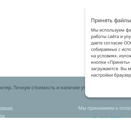
Принять файлы
Мы используем фай
работы сайта и ул
даете согласие О
собираемых с испо
на условиях, изл
кнопки «Принять» 
загружаются. Вы м
настройки браузер
тер. Точную стоимость и наличие уточняйте у менеджеров
Мы принимаем к оплат
мпании
ти
вка и оплата