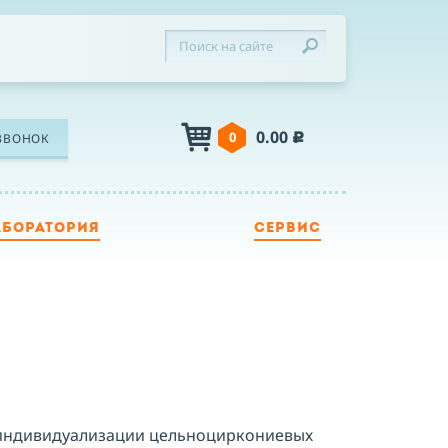
0.00
0
ЗВОНОК
c
АБОРАТОРИЯ
СЕРВИС
ЛЕФОН
Я
Я принимаю условия публичной оферты,
подтверждаю ознакомление с
политикой
и индивидуализации цельноциркониевых
конфиденциальности
и даю согласие