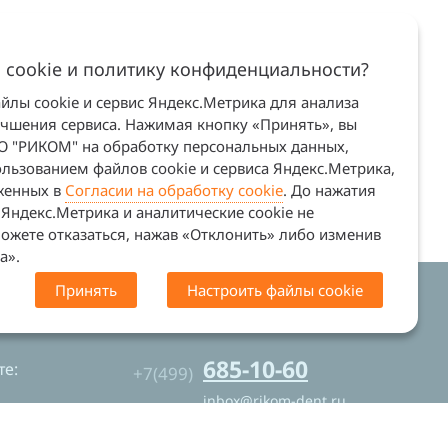
 cookie и политику конфиденциальности?
лы cookie и сервис Яндекс.Метрика для анализа
учшения сервиса. Нажимая кнопку «Принять», вы
ОО "РИКОМ" на обработку персональных данных,
льзованием файлов cookie и сервиса Яндекс.Метрика,
оженных в
Согласии на обработку cookie
. До нажатия
Яндекс.Метрика и аналитические cookie не
ожете отказаться, нажав «Отклонить» либо изменив
а».
Принять
Настроить файлы cookie
. Сайт не является офертой (ст. 437 ГК
685-10-60
е:
+7(499)
inbox@rikom-dent.ru
Контакты