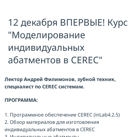
Я принимаю условия публичной
оферты, подтверждаю
ознакомление с
политикой
12 декабря ВПЕРВЫЕ! Курс
конфиденциальности
и даю согласие
на
обработку персональных данных
"Моделирование
ОТПРАВИТЬ
индивидуальных
абатментов в CEREC"
Лектор Андрей Филимонов, зубной техник,
специалист по CEREC системам.
ПРОГРАММА:
1. Программное обеспечение CEREC (inLab4.2.5)
2. Обзор материалов для изготовления
индивидуальных абатментов в CEREC
3. Индивидуальные абатменты