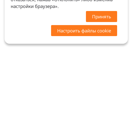
настройки браузера».
Принять
Настроить файлы cookie
Цены на сайте носят ознакомительный характер.
Точную стоимость и наличие уточняйте у
менеджеров. Сайт не является офертой (ст. 437 ГК
РФ)
Мы в соцсетях: