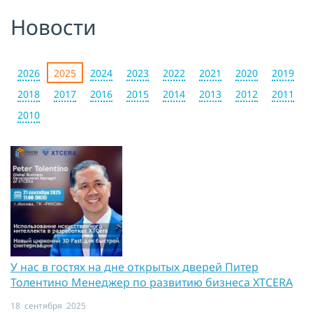
Новости
Я принимаю условия публичной
оферты, подтверждаю
ознакомление с
политикой
конфиденциальности
и даю согласие
на
обработку персональных данных
2026
2025
2024
2023
2022
2021
2020
2019
2018
2017
2016
2015
2014
2013
2012
2011
ОТПРАВИТЬ
2010
У нас в гостях на дне открытых дверей Питер
Толентино Менеджер по развитию бизнеса XTCERA
18 сентября 2025