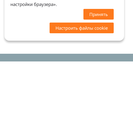
настройки браузера».
Принять
Настроить файлы cookie
Цены на сайте носят ознакомительный характер.
Точную стоимость и наличие уточняйте у
менеджеров. Сайт не является офертой (ст. 437 ГК
РФ)
Мы в соцсетях: