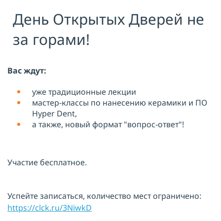
День Открытых Дверей не
Я принимаю условия публичной
оферты, подтверждаю
ознакомление с
политикой
за горами!
конфиденциальности
и даю согласие
на
обработку персональных данных
ОТПРАВИТЬ
Вас ждут:
уже традиционные лекции
мастер-классы по нанесению керамики и ПО
Hyper Dent,
а также, новый формат "вопрос-ответ"!
Участие бесплатное.
Успейте записаться, количество мест ограничено:
https://clck.ru/3NiwkD