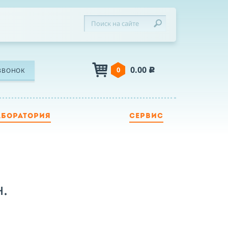
0.00
0
ЗВОНОК
c
АБОРАТОРИЯ
СЕРВИС
ЛЕФОН
Я
.
Я принимаю условия публичной оферты,
подтверждаю ознакомление с
политикой
конфиденциальности
и даю согласие