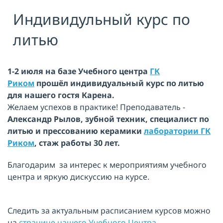
Индивидульный курс по
Я принимаю условия публичной
оферты, подтверждаю
ознакомление с
политикой
литью
конфиденциальности
и даю согласие
на
обработку персональных данных
ОТПРАВИТЬ
1-2 июля на базе Учебного центра
ГК
Риком
прошёл индивидуальный курс по литью
для нашего гостя Карена.
Желаем успехов в практике! Преподаватель -
Александр Рылов, зубной техник, специалист по
литью и прессованию керамики
лаборатории ГК
Риком
, стаж работы 30 лет.
Благодарим за интерес к мероприятиям учебного
центра и яркую дискуссию на курсе.
Следить за актуальным расписанием курсов можно
на
странице нашего Учебного Центра