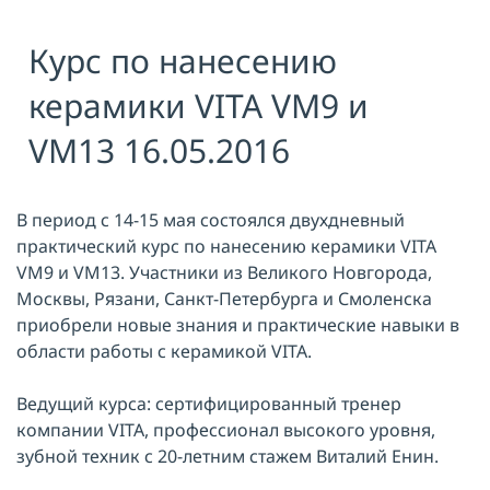
Я принимаю условия публичной
Курс по нанесению
оферты, подтверждаю
ознакомление с
политикой
конфиденциальности
и даю согласие
керамики VITA VM9 и
на
обработку персональных данных
VM13 16.05.2016
ОТПРАВИТЬ
В период с 14-15 мая состоялся двухдневный
практический курс по нанесению керамики VITA
VM9 и VM13. Участники из Великого Новгорода,
Москвы, Рязани, Санкт-Петербурга и Смоленска
приобрели новые знания и практические навыки в
области работы с керамикой VITA.
Ведущий курса: сертифицированный тренер
компании VITA, профессионал высокого уровня,
зубной техник с 20-летним стажем Виталий Енин.