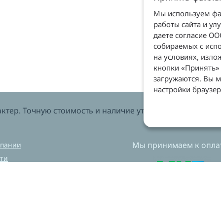
Мы используем фай
работы сайта и ул
даете согласие О
собираемых с испо
на условиях, изл
кнопки «Принять» 
загружаются. Вы м
настройки браузер
тер. Точную стоимость и наличие уточняйте у менеджеров
Мы принимаем к оплат
мпании
ти
вка и оплата
нет магазин
ехническая лаборатория
ный центр