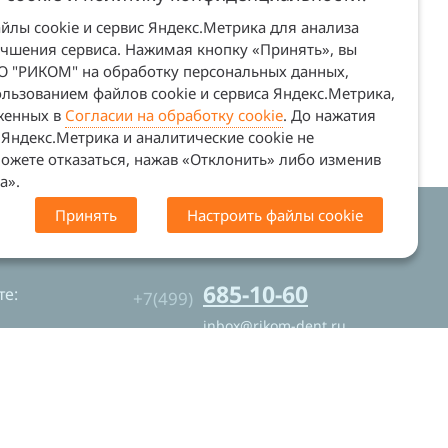
лы cookie и сервис Яндекс.Метрика для анализа
учшения сервиса. Нажимая кнопку «Принять», вы
ОО "РИКОМ" на обработку персональных данных,
льзованием файлов cookie и сервиса Яндекс.Метрика,
оженных в
Согласии на обработку cookie
. До нажатия
Яндекс.Метрика и аналитические cookie не
ожете отказаться, нажав «Отклонить» либо изменив
а».
Принять
Настроить файлы cookie
. Сайт не является офертой (ст. 437 ГК
685-10-60
е:
+7(499)
inbox@rikom-dent.ru
Контакты