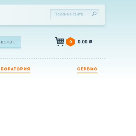
0.00
0
ЗВОНОК
c
АБОРАТОРИЯ
СЕРВИС
ЛЕФОН
Я
Я принимаю условия публичной оферты,
подтверждаю ознакомление с
политикой
конфиденциальности
и даю согласие