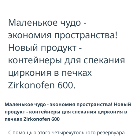
Я принимаю условия публичной
оферты, подтверждаю
ознакомление с
политикой
Маленькое чудо -
конфиденциальности
и даю согласие
на
обработку персональных данных
экономия пространства!
ОТПРАВИТЬ
Новый продукт -
контейнеры для спекания
циркония в печках
Zirkonofen 600.
Маленькое чудо - экономия пространства! Новый
продукт - контейнеры для спекания циркония в
печках Zirkonofen 600
С помощью этого четырёхугольного резервуара