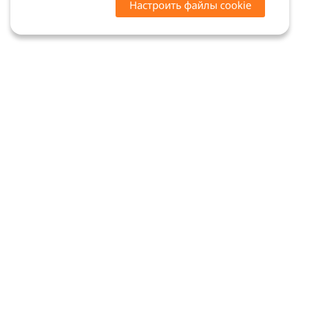
Настроить файлы cookie
Цены на сайте носят ознакомительный характер.
Точную стоимость и наличие уточняйте у
менеджеров. Сайт не является офертой (ст. 437 ГК
РФ)
Мы в соцсетях: