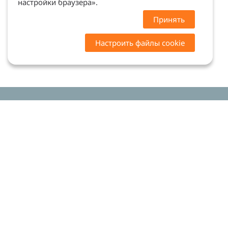
настройки браузера».
Принять
Настроить файлы cookie
Цены на сайте носят ознакомительный характер.
Точную стоимость и наличие уточняйте у
менеджеров. Сайт не является офертой (ст. 437 ГК
РФ)
Мы в соцсетях: