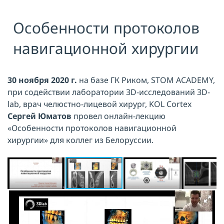
Я принимаю условия публичной
Особенности протоколов
оферты, подтверждаю
ознакомление с
политикой
конфиденциальности
и даю согласие
навигационной хирургии
на
обработку персональных данных
ОТПРАВИТЬ
30 ноября 2020 г.
на базе ГК Риком, STOM ACADEMY,
при содействии лаборатории 3D-исследований 3D-
lab, врач челюстно-лицевой хирург, KOL Cortex
Сергей Юматов
провел онлайн-лекцию
«Особенности протоколов навигационной
хирургии» для коллег из Белоруссии.