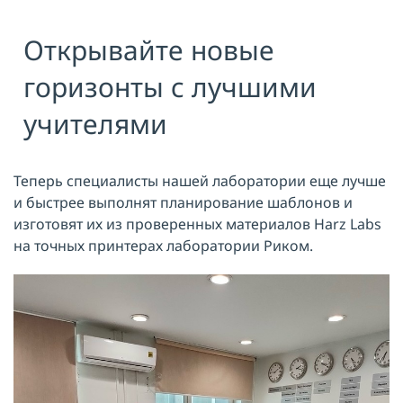
Я принимаю условия публичной
Открывайте новые
оферты, подтверждаю
ознакомление с
политикой
конфиденциальности
и даю согласие
горизонты с лучшими
на
обработку персональных данных
учителями
ОТПРАВИТЬ
Теперь специалисты нашей лаборатории еще лучше
и быстрее выполнят планирование шаблонов и
изготовят их из проверенных материалов Harz Labs
на точных принтерах лаборатории Риком.