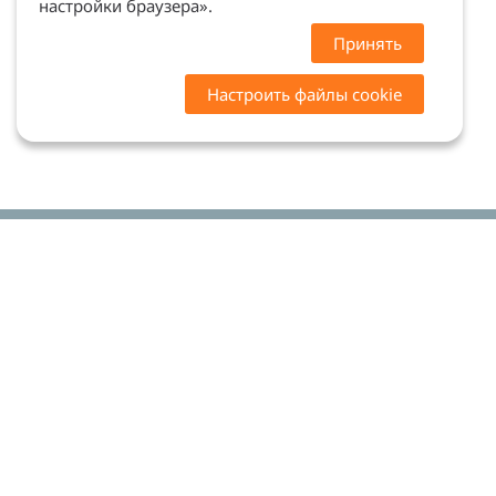
настройки браузера».
Принять
Настроить файлы cookie
Цены на сайте носят ознакомительный характер.
Точную стоимость и наличие уточняйте у
менеджеров. Сайт не является офертой (ст. 437 ГК
РФ)
Мы в соцсетях: