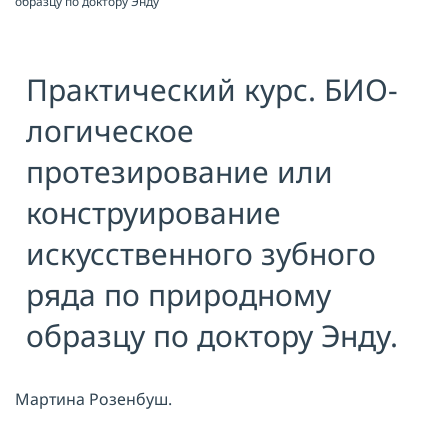
образцу по доктору Энду
Я принимаю условия публичной
оферты, подтверждаю
ознакомление с
политикой
конфиденциальности
и даю согласие
Практический курс. БИО-
на
обработку персональных данных
логическое
ОТПРАВИТЬ
протезирование или
конструирование
искусственного зубного
ряда по природному
образцу по доктору Энду.
Мартина Розенбуш.