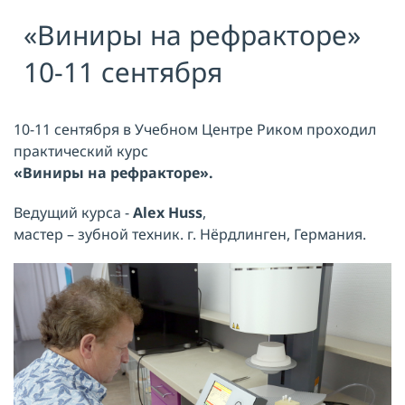
«Виниры на рефракторе»
Я принимаю условия публичной
оферты, подтверждаю
ознакомление с
политикой
10-11 сентября
конфиденциальности
и даю согласие
на
обработку персональных данных
ОТПРАВИТЬ
10-11 сентября в Учебном Центре Риком проходил
практический курс
«Виниры на рефракторе».
Ведущий курса -
Alex Huss
,
мастер – зубной техник. г. Нёрдлинген, Германия.