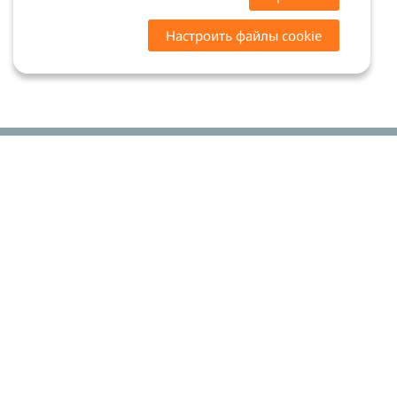
Настроить файлы cookie
Цены на сайте носят ознакомительный характер.
Точную стоимость и наличие уточняйте у
менеджеров. Сайт не является офертой (ст. 437 ГК
РФ)
Мы в соцсетях: