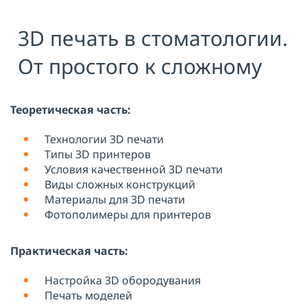
Я принимаю условия публичной
3D печать в стоматологии.
оферты, подтверждаю
ознакомление с
политикой
конфиденциальности
и даю согласие
От простого к сложному
на
обработку персональных данных
ОТПРАВИТЬ
Теоретическая часть:
Технологии 3D печати
Типы 3D принтеров
Условия качественной 3D печати
Виды сложных конструкций
Материалы для 3D печати
Фотополимеры для принтеров
Практическая часть:
Настройка 3D обородувания
Печать моделей