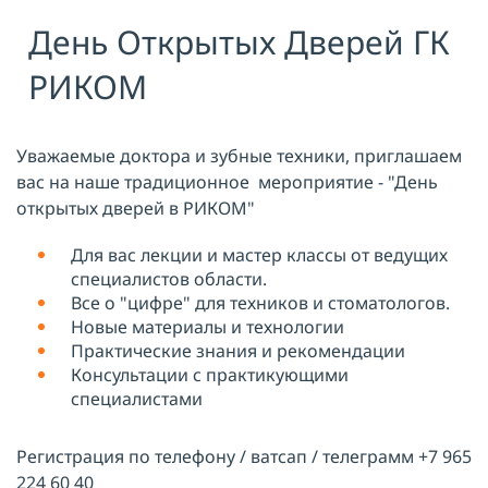
День Открытых Дверей ГК
Я принимаю условия публичной
оферты, подтверждаю
ознакомление с
политикой
РИКОМ
конфиденциальности
и даю согласие
на
обработку персональных данных
ОТПРАВИТЬ
Уважаемые доктора и зубные техники, приглашаем
вас на наше традиционное мероприятие - "День
открытых дверей в РИКОМ"
Для вас лекции и мастер классы от ведущих
специалистов области.
Все о "цифре" для техников и стоматологов.
Новые материалы и технологии
Практические знания и рекомендации
Консультации с практикующими
специалистами
Регистрация по телефону / ватсап / телеграмм
+7 965
224 60 40