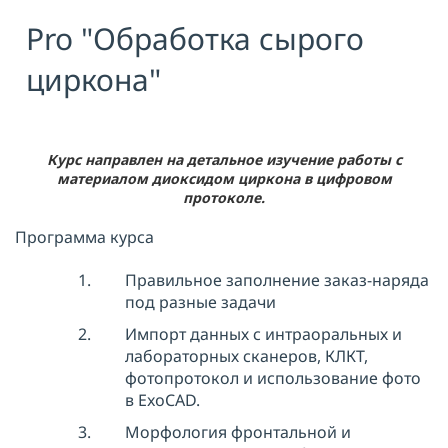
Pro "Обработка сырого
Я принимаю условия публичной
оферты, подтверждаю
ознакомление с
политикой
циркона"
конфиденциальности
и даю согласие
на
обработку персональных данных
ОТПРАВИТЬ
Курс направлен на детальное изучение работы с
материалом диоксидом циркона в цифровом
протоколе.
Программа курса
Правильное заполнение заказ-наряда
под разные задачи
Импорт данных с интраоральных и
лабораторных сканеров, КЛКТ,
фотопротокол и использование фото
в ExoCAD.
Морфология фронтальной и