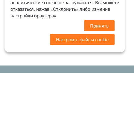
аналитические cookie не загружаются. Вы можете
отказаться, нажав «Отклонить» либо изменив
настройки браузера».
Принять
Настроить файлы cookie
Цены на сайте носят ознакомительный характер.
Точную стоимость и наличие уточняйте у
менеджеров. Сайт не является офертой (ст. 437 ГК
РФ)
Мы в соцсетях: