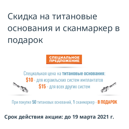
Я принимаю условия публичной
Cкидка на титановые
оферты, подтверждаю
ознакомление с
политикой
конфиденциальности
и даю согласие
основания и сканмаркер в
на
обработку персональных данных
подарок
ОТПРАВИТЬ
Срок действия акции: до 19 марта 2021 г.