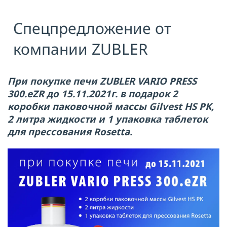
Я принимаю условия публичной
Спецпредложение от
оферты, подтверждаю
ознакомление с
политикой
конфиденциальности
и даю согласие
компании ZUBLER
на
обработку персональных данных
ОТПРАВИТЬ
При покупке печи ZUBLER VARIO PRESS
300.eZR до 15.11.2021г. в подарок 2
коробки паковочной массы Gilvest HS PK,
2 литра жидкости и 1 упаковка таблеток
для прессования Rosetta.