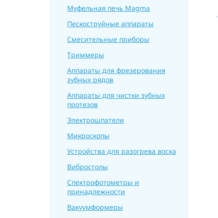
Муфельная печь Magma
Пескоструйные аппараты
Смесительные приборы
Триммеры
Аппараты для фрезерования
зубных рядов
Аппараты для чистки зубных
протезов
Электрошпатели
Микроскопы
Устройства для разогрева воска
Вибростолы
Спектрофотометры и
принадлежности
Вакуумформеры