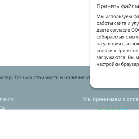
Принять файлы
Мы используем фай
работы сайта и ул
даете согласие О
собираемых с испо
на условиях, изл
кнопки «Принять» 
загружаются. Вы м
настройки браузер
тер. Точную стоимость и наличие уточняйте у менеджеров
Мы принимаем к оплат
мпании
ти
вка и оплата
нет магазин
ехническая лаборатория