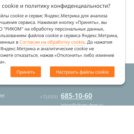
 cookie и политику конфиденциальности?
лы cookie и сервис Яндекс.Метрика для анализа
учшения сервиса. Нажимая кнопку «Принять», вы
ОО "РИКОМ" на обработку персональных данных,
льзованием файлов cookie и сервиса Яндекс.Метрика,
оженных в
Согласии на обработку cookie
. До нажатия
Яндекс.Метрика и аналитические cookie не
ожете отказаться, нажав «Отклонить» либо изменив
а».
Принять
Настроить файлы cookie
. Сайт не является офертой (ст. 437 ГК
685-10-60
е:
+7(499)
inbox@rikom-dent.ru
Контакты